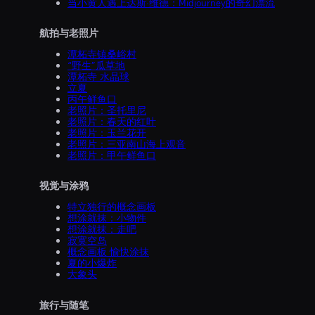
当小黄人遇上达斯·维德：Midjourney的奇幻漂流
航拍与老照片
潭柘寺镇桑峪村
“野生”瓜草地
潭柘寺 水晶球
立夏
丙午鲜鱼口
老照片：圣托里尼
老照片：春天的红叶
老照片：玉兰花开
老照片：三亚南山海上观音
老照片：甲午鲜鱼口
视觉与涂鸦
特立独行的概念画板
想涂就抹：小物件
想涂就抹：走吧
寂寞空岛
概念画板 愉快涂抹
夏的小爆炸
大象头
旅行与随笔