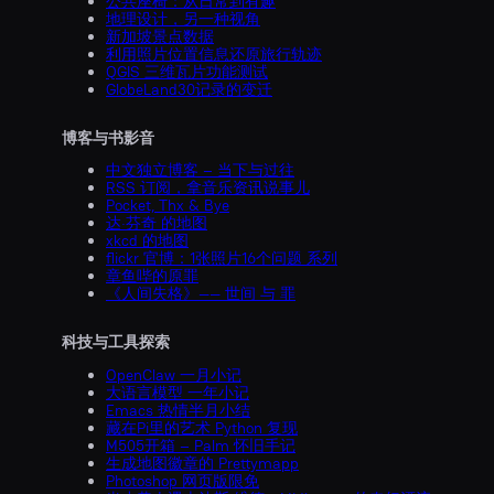
公共座椅：从日常到有趣
地理设计，另一种视角
新加坡景点数据
利用照片位置信息还原旅行轨迹
QGIS 三维瓦片功能测试
GlobeLand30记录的变迁
博客与书影音
中文独立博客 – 当下与过往
RSS 订阅，拿音乐资讯说事儿
Pocket, Thx & Bye
达·芬奇 的地图
xkcd 的地图
flickr 官博：1张照片16个问题 系列
章鱼哔的原罪
《人间失格》—— 世间 与 罪
科技与工具探索
OpenClaw 一月小记
大语言模型 一年小记
Emacs 热情半月小结
藏在Pi里的艺术 Python 复现
M505开箱 – Palm 怀旧手记
生成地图徽章的 Prettymapp
Photoshop 网页版限免