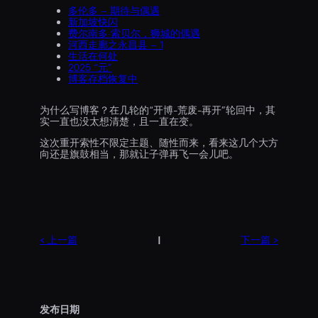
多伦多 – 期待与偶遇
新加坡快闪
费尔南多·索贝尔，狮城的偶遇
河西走廊之永昌县 – 1
生活在何处
2025 “元”
博客存档恢复中
为什么写博客？在几轮的“开博-荒废-再开”轮回中，其
实一直也没太想清楚，且一直在变。
这次重开索性不限定主题、随性而来，看来这几个大方
向还是旗鼓相当，那就让子弹再飞一会儿吧。
< 上一篇
|
下一篇 >
发布日期