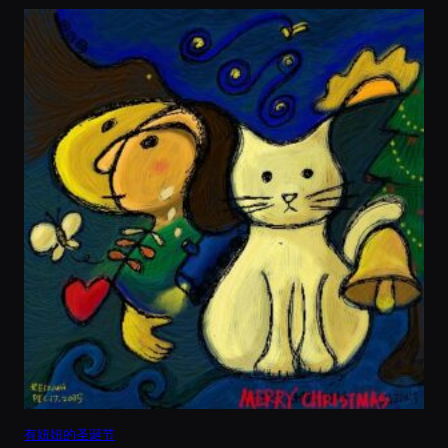
有妞妞的圣诞节