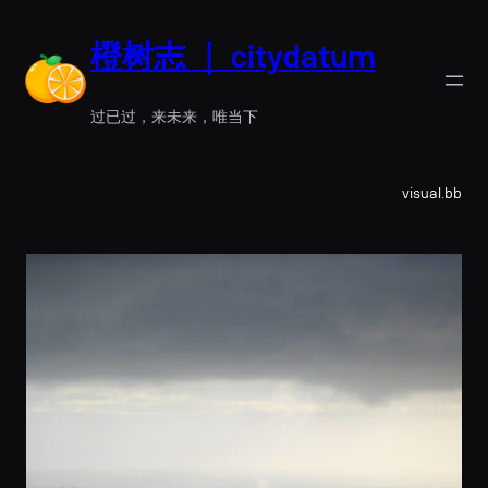
跳
至
橙树志 ｜ citydatum
内
容
过已过，来未来，唯当下
visual.bb