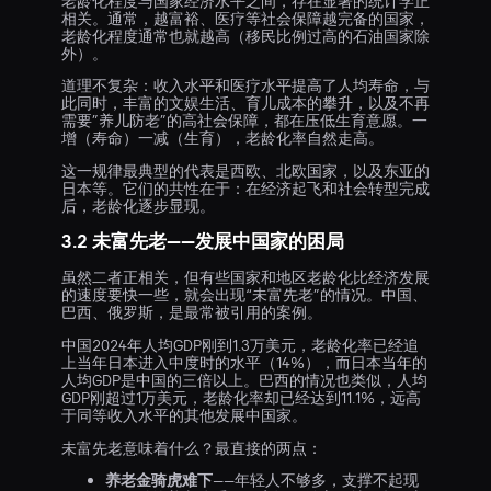
老龄化程度与国家经济水平之间，存在显著的统计学正
相关。通常，越富裕、医疗等社会保障越完备的国家，
老龄化程度通常也就越高（移民比例过高的石油国家除
外）。
道理不复杂：收入水平和医疗水平提高了人均寿命，与
此同时，丰富的文娱生活、育儿成本的攀升，以及不再
需要”养儿防老”的高社会保障，都在压低生育意愿。一
增（寿命）一减（生育），老龄化率自然走高。
这一规律最典型的代表是西欧、北欧国家，以及东亚的
日本等。它们的共性在于：在经济起飞和社会转型完成
后，老龄化逐步显现。
3.2 未富先老——发展中国家的困局
虽然二者正相关，但有些国家和地区老龄化比经济发展
的速度要快一些，就会出现“未富先老”的情况。中国、
巴西、俄罗斯，是最常被引用的案例。
中国2024年人均GDP刚到1.3万美元，老龄化率已经追
上当年日本进入中度时的水平（14%），而日本当年的
人均GDP是中国的三倍以上。巴西的情况也类似，人均
GDP刚超过1万美元，老龄化率却已经达到11.1%，远高
于同等收入水平的其他发展中国家。
未富先老意味着什么？最直接的两点：
养老金骑虎难下
——年轻人不够多，支撑不起现