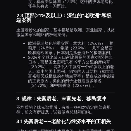
度，看着类似韩国（19.3%）这样的快速老龄化
怪兽从身边一闪而过。
2.3 顶部(21%及以上)：深红的”老欧洲”和极
端案例
重度老龄化的国家，基本都是是欧洲、东亚国家，以及
微型国家和地区的极端案例。
欧洲是老龄化的重灾区，意大利（24.6%）、葡
萄牙（24.5%）、希腊（23.9%），几乎全是西
欧和南欧国家，日本则是孤悬海外的极端案例。
2024年全球老龄人口占比最高的国家/地区并非
日本，而是国土面积只有1.9平方公里的摩纳哥
（36.2%）——每3个人中就有一个65岁以上的老
人。狭小的国土面积、独特的人口结构（如大量
富裕移民或极低的本地生育率）是造成这种极端
的主要原因，类似的例子还包括波多黎各
（24.72%）和中国香港（22.67%）。
3. 规律：先富后老、未富先老、移民缓冲
不均质的全球光谱背后，有着一些相对稳定的普遍规
律，前文有所提及，试着做点总结和归纳。
3.1 先富后老——老龄化与经济水平的正相关