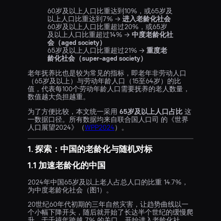
60岁及以上人口比重达到10%，或65岁及
以上人口比重达到7% →
进入老龄化社会
60岁及以上人口比重超过20%，或65岁
及以上人口比重超过14% →
中度老龄化社
会（aged society）
65岁及以上人口比重超过21% →
重度老
龄化社会（super-aged society）
老年抚养比也是较为常见的指标，即老年非劳动人口
（65岁及以上）与劳动年龄人口（15至64岁）的比
值，代表每100个劳动年龄人口需要抚养的老人数量，
数值越大负担越重。
为了方便比较，本文统一采用
65岁及以上人口占比
这
一数据口径。所有数据均来自联合国人口司 的《世界
人口展望2024》（
WPP2024
）。
1. 探索：中国的老龄化与随机对标
1.1 加速老龄化的中国
2024年中国65岁及以上老人占总人口的比重 14.7%，
为中度老龄化社会（图1）。
20世纪60年代初期的三年自然灾害，让趋势曲线以一
个小幅下降开头，随后就开始了长达半个世纪的缓慢爬
升，于千禧年跨越 7% 的关口，开始进入老龄化社