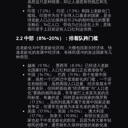
虽然这只是种猜测，却让人感觉有些残忍和无
奈。
印度（7.2%）、印尼（7.3%）刚踩上老龄化门
槛线。印度作为当下全球人口最多的国家，是全
球老龄人口占比保持在10.2%的相对低位的重要
压舱石，14亿人口、劳动力占比还在上升，意味
着印度手上目前还有人口红利这张牌。
2.2 中部（8%~20%）：排着队跨门槛
在老龄化与中度老龄化区间，大概包括新兴经济体、快
速老龄化的发展中经济体、有移民缓冲的发达国家等几
种类型。
越南（9.1%）、墨西哥（8.3%）已经进入老龄
化国家行列，人口红利的窗口正在逐渐收窄。
中国（14.7%）、巴西（11.1%）两个发展中国
家，虽然一个已跨过中度老龄化的门槛，一个还
在初级阶段，虽然两国人口总量、经济发展水平
也有差距，但同样面临着“经济爬坡”与“人口老
化”赛跑的相同命题，常常被打上未富先老的共
同标签。有趣的是，同样是金砖国家的俄罗斯
（17.2%），虽然到底属不属于发展中国家还都
有争议，但通常也被视为未富先老的典型代表。
美国（17.9%）、英国（19.5%）、澳大利亚
（17.7%）、加拿大（19.8%），有部分发达国
家也处于中度老龄化的阶段，且因为有大量年轻
移民的缓冲，通常能长久保持较慢的老龄化速