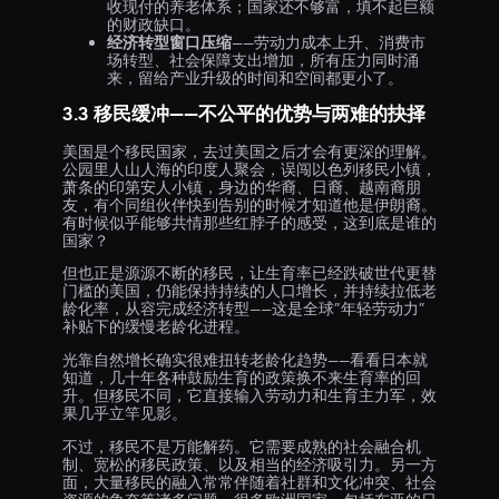
收现付的养老体系；国家还不够富，填不起巨额
的财政缺口。
经济转型窗口压缩
——劳动力成本上升、消费市
场转型、社会保障支出增加，所有压力同时涌
来，留给产业升级的时间和空间都更小了。
3.3 移民缓冲——不公平的优势与两难的抉择
美国是个移民国家，去过美国之后才会有更深的理解。
公园里人山人海的印度人聚会，误闯以色列移民小镇，
萧条的印第安人小镇，身边的华裔、日裔、越南裔朋
友，有个同组伙伴快到告别的时候才知道他是伊朗裔。
有时候似乎能够共情那些红脖子的感受，这到底是谁的
国家？
但也正是源源不断的移民，让生育率已经跌破世代更替
门槛的美国，仍能保持持续的人口增长，并持续拉低老
龄化率，从容完成经济转型——这是全球”年轻劳动力”
补贴下的缓慢老龄化进程。
光靠自然增长确实很难扭转老龄化趋势——看看日本就
知道，几十年各种鼓励生育的政策换不来生育率的回
升。但移民不同，它直接输入劳动力和生育主力军，效
果几乎立竿见影。
不过，移民不是万能解药。它需要成熟的社会融合机
制、宽松的移民政策、以及相当的经济吸引力。另一方
面，大量移民的融入常常伴随着社群和文化冲突、社会