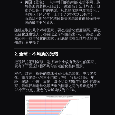
美国
（蓝色）：与中韩日的陡峭的走势不同，虽
然美国的老龄人口占比一致都高于全球均值，但
走势却是一样的平缓。从老龄化到中度老龄化，
美国花了约54年（上世纪40年代到2014年），
而源源不断的年轻移民是美国老龄化曲线保持平
缓的最主要的原因。
随机选取的几个对标国家，要么老龄化程度超高、要么
老龄化速度惊人，都要比全球均值高出不少。那么，必
然还有一些年轻化的国家，到底是谁在全球均值的另一
侧进行着平衡？
2. 全球：不均质的光谱
把视野拉远到全球，选择38个比较有代表性的国家，
就有了下面这张极不均匀的老龄化整体图景。
橙色、红色、棕色的虚线分别代表老龄化、中度老龄
化、重度老龄化的三个门槛：7%、14%和21%。年
轻、老龄、中度、重度，每个组别都选了约10个代表国
家，最年轻与老龄化最严重的国家之间的差距超过了
28个百分点，蓝色的全球均线为10.2%。