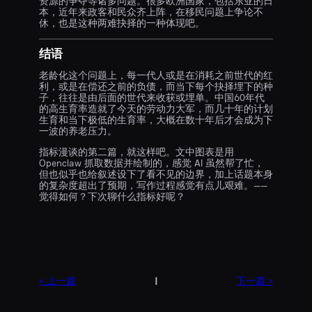
资源的争夺等诸多问题。很多欧洲国家，包括东亚的日
本，近年来政客和民众齐上阵，在移民问题上争论不
休，也是这种两难抉择的一种体现吧。
结语
老龄化这个问题上，每一代人或是在消耗之前世代的红
利，或是在偿还之前的负债，而当下每个抉择埋下的种
子，往往是由后面的世代来收获或埋单。中国60年代
的高生育率造就了今天的劳动力大军，而几十年的计划
生育和当下极低的生育率，大概在数十年后才会成为下
一波的养老压力。
指标漫谈的第二篇，就这样吧。文中图表是用
Openclaw 抓取数据并绘制的，感觉 AI 虽然帮了忙，
但也似乎也给叙述设下了看不见的边界，加上话题本身
的复杂度超出了预期，写作过程感觉有点儿艰难。——
觉得如何？下次聊什么指标好呢？
< 上一篇
|
下一篇 >