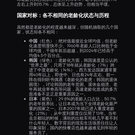
左右上升到15.7%，总体呈上升趋势，但相当平缓。
国家对标：各不相同的老龄化状态与历程
虽然都是老龄化的程度越来越深，但随机抽取的几个国
家，状态却各不相同：
中国
（红色）：绝对值最接近全球均值，但老龄
化速度明显快不少。1960年老龄人口比例低于全
球均值，千禧年前后超越，到2024年已经高于
均值4.5个百分点。
韩国
（绿色）：老龄化方面，韩国速度是公认的
“世界之最”，只用了18年就从老龄化（7%）跨
进了中度老龄化（14%），西方发达国家通常要
用40年以上，即使中、日也有24年左右。前一
阵在得到听书偶遇《老龄化的老虎：韩国的退休
困境》，讨论韩国的老年贫困、退休金崩溃、老
年再就业率奇高等问题，高速老龄化造成的多方
面准备不足正是重要原因之一。
日本
（紫色）：29.8%的老龄人口占比，50.7%
的老年抚养比，让日本成为当下全球老龄化最严
重的国家之一。日本2007年就已进入重度老龄
化（21%），从中度到重度仅仅用了13年。当年
去京都玩的时候，满街的出租车司机几乎看不到
什么年轻人。数字背后的现实生活场景往往让人
印象深刻，国内的快餐店也越来越难见到年轻的
服务员了。