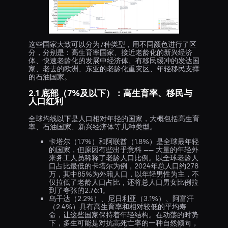
这些国家大致可以分为7种类型，用不同颜色进行了区
分，分别是：高生育率国家、接近老龄化的新兴经济
体、快速老龄化的发展中经济体、有移民缓冲的发达国
家、老去的欧洲、东亚的老龄化重灾区、年轻移民支撑
的石油国家。
2.1 底部（7%及以下）：高生育率、移民与
人口红利
全球均线以下是人口相对年轻的国家，大概包括高生育
率、石油国家、新兴经济体等几种类型。
卡塔尔（1.7%）和阿联酋（1.8%）是全球最年轻
的国家，但原因有些出乎意料 —— 大量的年轻外
来务工人员稀释了老龄人口比例。以全球老龄人
口占比最低的卡塔尔为例，2024年总人口约278
万，其中85%为外籍人口，以年轻男性为主，不
仅拉低了老龄人口占比，还将总人口男女比例拉
到了夸张的2.76:1。
乌干达（2.2%）、尼日利亚（3.1%）、阿富汗
（2.4%）具有高生育率和相对较低的平均寿
命，让这些国家保持着年轻结构。在动荡的时势
下，多生可能是对抗高死亡率的一种自然倾向，